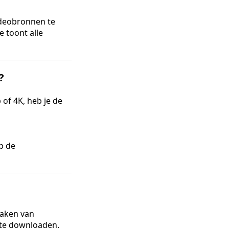
deobronnen te
 toont alle
?
 of 4K, heb je de
op de
maken van
 te downloaden.