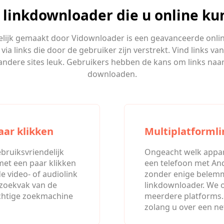
 linkdownloader die u online ku
lijk gemaakt door Vidownloader is een geavanceerde onl
ia links die door de gebruiker zijn verstrekt. Vind links va
andere sites leuk. Gebruikers hebben de kans om links naa
downloaden.
aar klikken
Multiplatforml
bruiksvriendelijk
Ongeacht welk appara
et een paar klikken
een telefoon met Andr
 video- of audiolink
zonder enige belemm
 zoekvak van de
linkdownloader. We 
achtige zoekmachine
meerdere platforms. 
zolang u over een ne