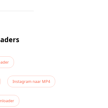
oaders
oader
Instagram naar MP4
nloader