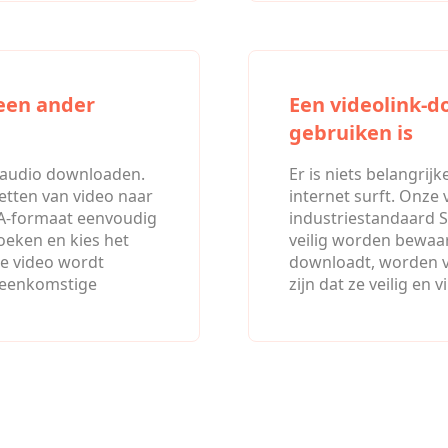
 een ander
Een videolink-d
gebruiken is
f audio downloaden.
Er is niets belangrijk
tten van video naar
internet surft. Onze
4A-formaat eenvoudig
industriestandaard S
oeken en kies het
veilig worden bewaard
e video wordt
downloadt, worden v
reenkomstige
zijn dat ze veilig en vi