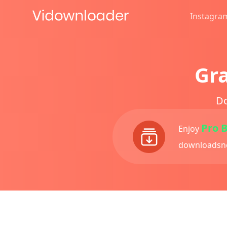
Instagra
Gra
Do
Pro 
Enjoy
downloadsne