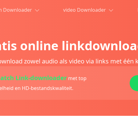
m Downloader
video Downloader
tis online linkdownlo
wnload zowel audio als video via links met één k
Batch Link-downloader
met top
lheid en HD-bestandskwaliteit.