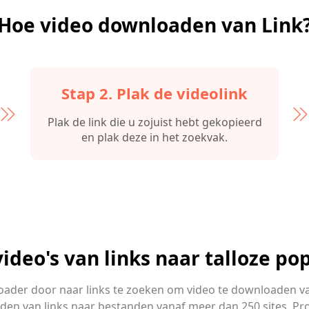
Hoe video downloaden van Link
Stap 2. Plak de videolink
Plak de link die u zojuist hebt gekopieerd
en plak deze in het zoekvak.
deo's van links naar talloze pop
ader door naar links te zoeken om video te downloaden va
n van links naar bestanden vanaf meer dan 250 sites. Pro