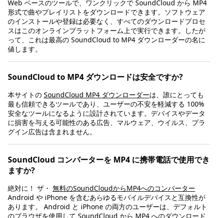
Web ベースのツールで、ワンクリックで SoundCloud から MP4
形式で曲やプレイリストをダウンロードできます。ソフトウェア
のインストールや登録は必要なく、すべてのダウンロードプロセ
スはこのオンラインプラットフォーム上で実行できます。したが
って、これは最高の SoundCloud to MP4 ダウンローダーの名に
値します。
SoundCloud to MP4 ダウンロードは安全ですか?
本サイトの
SoundCloud MP4 ダウンローダー
は、誰にとっても
最も信頼できるツールであり、ユーザーの不安を軽減する 100%
安全なツールになるように設計されています。デバイスやデータ
に損害を与える可能性のある広告、マルウェア、ウイルス、プラ
グイン広告は含まれません。
SoundCloud コンバーターを MP4 に携帯電話で使用でき
ますか?
絶対に！ ザ・
無料のSoundCloudからMP4へのコンバーター
Android や iPhone を含むあらゆるモバイルデバイスと互換性が
あります。 Android と iPhone の両方のユーザーは、デフォルト
のブラウザを使用して SoundCloud から MP4 へのダウンロード