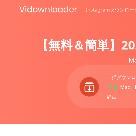
Instagramダウンロ
【無料＆簡単】2
M
一括ダウン
イト
Mac、P
経由。