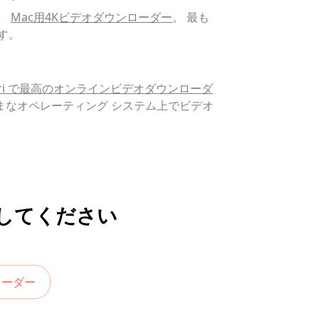
。
Mac用4Kビデオダウンローダー
。 最も
ます。
fari で最高のオンラインビデオダウンローダ
のさまざまなオペレーティング システム上でビデオ
してください
ローダー