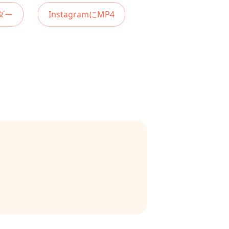
ダー
InstagramにMP4