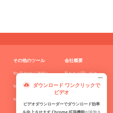
その他のツール
会社概要
YouTubeからWAVへ
私たちに関しては
ダウンロード
ワンクリックで
YouTubeからM4A
お問い合わせ
ビデオ
YouTubeからOGGへ
ビデオダウンローダーでダウンロード効率
を向上させます Chrome 拡張機能
が追加さ