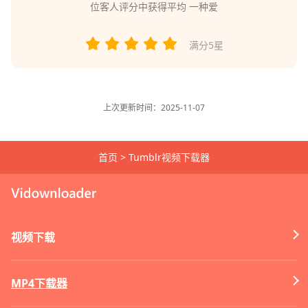
位客人评分中获得平均
一种爱
满分5星
上次更新时间：2025-11-07
首页
>
Tumblr视频下载器
视频下载
MP4下载器