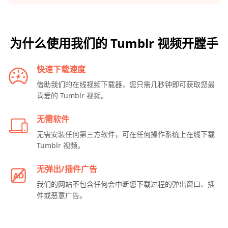
为什么使用我们的 Tumblr 视频开膛手
快速下载速度
借助我们的在线视频下载器，您只需几秒钟即可获取您最
喜爱的 Tumblr 视频。
无需软件
无需安装任何第三方软件，可在任何操作系统上在线下载
Tumblr 视频。
无弹出/插件广告
我们的网站不包含任何会中断您下载过程的弹出窗口、插
件或恶意广告。