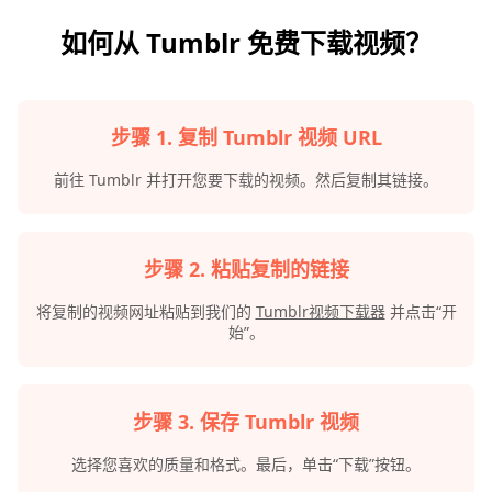
如何从 Tumblr 免费下载视频？
步骤 1. 复制 Tumblr 视频 URL
前往 Tumblr 并打开您要下载的视频。然后复制其链接。
步骤 2. 粘贴复制的链接
将复制的视频网址粘贴到我们的
Tumblr视频下载器
并点击“开
始”。
步骤 3. 保存 Tumblr 视频
选择您喜欢的质量和格式。最后，单击“下载”按钮。